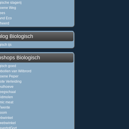
gische slagerij
roene Weg
ees
and Eco
heerd
log Biologisch
isch ijs
shops Biologisch
gisch goed
bollen van Wilbrord
oene Peper
ote Verleiding
eulhoeve
eegschaal
uidmolen
mic meat
Twente
oom
ebwinkel
webwinkel
vertotGort