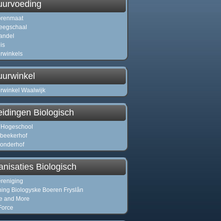
uurvoeding
orenmaat
eegschaal
andel
is
rwinkels
uurwinkel
rwinkel Waalwijk
eidingen Biologisch
 Hogeschool
beekerhof
onderhof
nisaties Biologisch
reniging
ning Biologyske Boeren Fryslân
e and More
Force