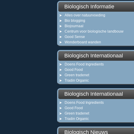
Biologisch Informatie
Alles over natuurvoeding
Bio blogging
Biojournaal
Centrum voor biologische landbouw
Good Sense
Wonderboard wanden
Biologisch Internationaal
Doens Food Ingredients
Good Food
Green tradenet
Tradin Organic
Biologisch Internationaal
Doens Food Ingredients
Good Food
Green tradenet
Tradin Organic
Biologisch Nieuws