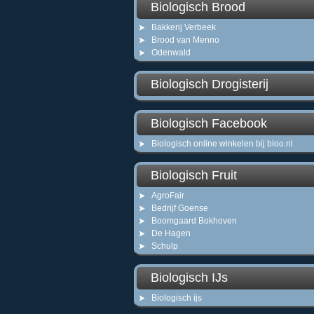
Biologisch Brood
Bakkerij Verbeek
Brood van Menno
Odenwald
Biologisch Drogisterij
Biologisch Facebook
Biologisch online winkelen bij bioo.nl
Biologisch Fruit
AgroFair
Bedrijf Goense
Boomgaard Bokhoven
De Hagen
Schulp
Biologisch IJs
Biologisch ijs