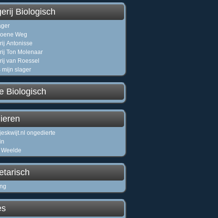
erij Biologisch
ager
roene Weg
rij Antonisse
rij Ton Molenaar
rij van Roessel
 mijn slager
e Biologisch
ieren
jeskwijt.nl ongedierte
in
 Weelde
etarisch
ing
es