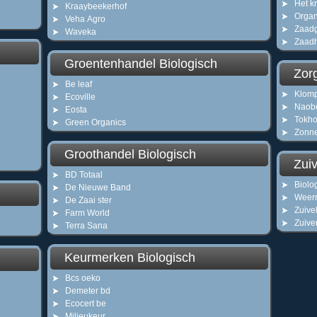
Het kr
Kraaybeekerhof
Organ
Veha Agro
Zaad
Waveka
Zaadh
Groentenhandel Biologisch
Zorg
Be leaf
Klom
Ecoville
Naob
Eosta
Tokho
Green Organics
Zonn
Groothandel Biologisch
Zuiv
BD Totaal
Biolo
De Nieuwe Band
Weerr
De Zaai ster
Zuivel
Farm World
Zuive
Terra Sana
Keurmerken Biologisch
Bcs oeko
Demeter bd
Ecocert be
Milieukeur