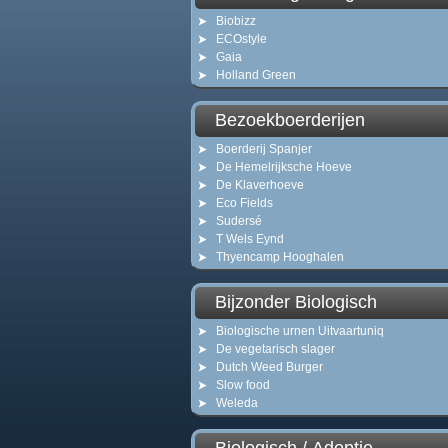
Biobizz
ECOstyle
Gaia
Holland Green
Bezoekboerderijen
Boerderij Spanjer
De Hemelrijksche Hoeve
De Klaverhoeve
Eco Fields
Sudersé
T Wels Eynd
Thyencamp Hooghalen
Bijzonder Biologisch
Biologische urnen Uitvaartuniq
De vegetarisch slager
Dutch Weed Burger
Slow food
Weleda