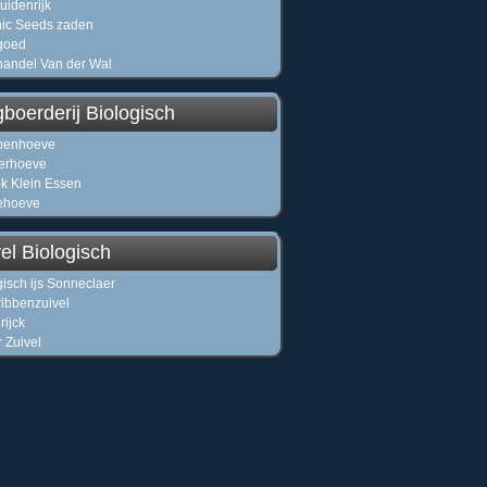
uidenrijk
ic Seeds zaden
goed
andel Van der Wal
boerderij Biologisch
penhoeve
erhoeve
k Klein Essen
ehoeve
el Biologisch
gisch ijs Sonneclaer
ibbenzuivel
rijck
r Zuivel