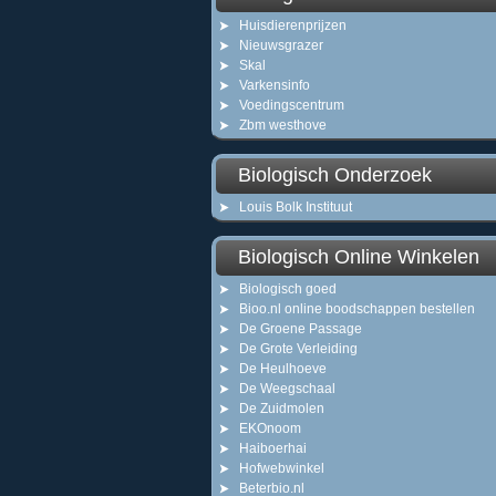
Huisdierenprijzen
Nieuwsgrazer
Skal
Varkensinfo
Voedingscentrum
Zbm westhove
Biologisch Onderzoek
Louis Bolk Instituut
Biologisch Online Winkelen
Biologisch goed
Bioo.nl online boodschappen bestellen
De Groene Passage
De Grote Verleiding
De Heulhoeve
De Weegschaal
De Zuidmolen
EKOnoom
Haiboerhai
Hofwebwinkel
Beterbio.nl