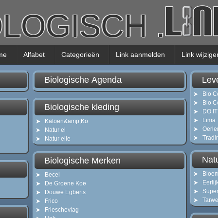
OLOGISCH
.
me
Alfabet
Categorieën
Link aanmelden
Link wijzige
Biologische Agenda
Lev
Bio C
Bio C
Biologische kleding
DO IT
Lima
Katoen&amp;Ko
Oerl
Natur el
Tradi
Natur elle
Nat
Biologische Merken
Bloem
Becel
Eerli
De Groene Koe
Super
Douwe Egberts
Tarwe
Frico
Frieschevlag