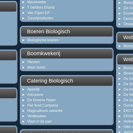
Meulwaeter
Biolo
T Gelders Eiland
De G
Van Eigen Erf
Ecovl
Zuivelproducten
Eeml
Onsta
Boeren Biologisch
Web
Biologische boeren
Biolog
Boomkwekerij
Web
Fleuren
Meer lezen
Biolo
Bloem
De Gr
Catering Biologisch
De Gr
Appetijt
De H
Artcuisine
De W
De Groene Peper
De Z
Fair food Company
Dyna
Magicaltours vakantie
EKO 
Veldkeuken
EKOn
Vlam in de pan
Hofw
Odin 
VanHa