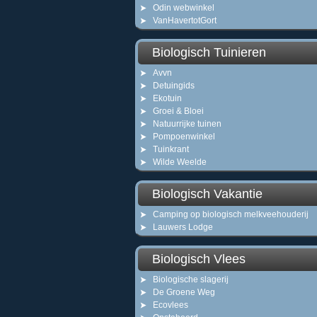
Odin webwinkel
VanHavertotGort
Biologisch Tuinieren
Avvn
Detuingids
Ekotuin
Groei & Bloei
Natuurrijke tuinen
Pompoenwinkel
Tuinkrant
Wilde Weelde
Biologisch Vakantie
Camping op biologisch melkveehouderij
Lauwers Lodge
Biologisch Vlees
Biologische slagerij
De Groene Weg
Ecovlees