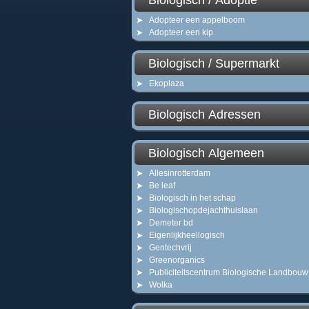
Biologisch / Adoptie
Adopteer een appelboom
Adopteer een kip
Biologisch / Supermarkt
Ekoplaza
Biologisch Adressen
Biologisch Algemeen
Allesinrotterdam
Be leaf
Biologisch in het schap
Biologischopdejachthuislaan
Demeter bd
Eigenlijkheellogisch
Gentechvrij
Greenorganics
Publiciteitscentrum Biologische Landbouw
Wolka