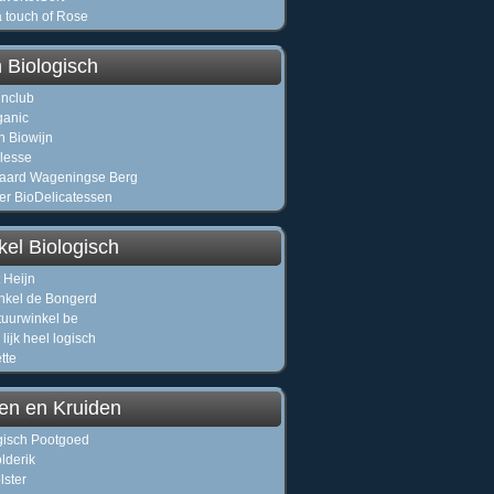
a touch of Rose
 Biologisch
jnclub
ganic
n Biowijn
lesse
aard Wageningse Berg
rer BioDelicatessen
kel Biologisch
 Heijn
nkel de Bongerd
uurwinkel be
lijk heel logisch
tte
en en Kruiden
gisch Pootgoed
lderik
lster