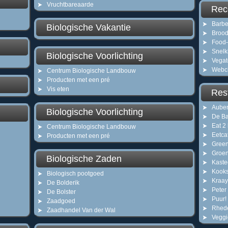
Vruchtbareaarde
Rec
Barbe
Biologische Vakantie
Brood
Food-
Snelk
Biologische Voorlichting
Vegat
Webc
Centrum Biologische Landbouw
Producten met een pré
Vis eten
Res
Auber
Biologische Voorlichting
De B
Eat 2
Centrum Biologische Landbouw
Eetc
Producten met een pré
Green
Groe
Biologische Zaden
Kaste
Kooks
Biologisch pootgoed
Kraay
De Bolderik
Peter
De Bolster
Puur! 
Zaadgoed
Rhed
Zaadhandel Van der Wal
Veggi