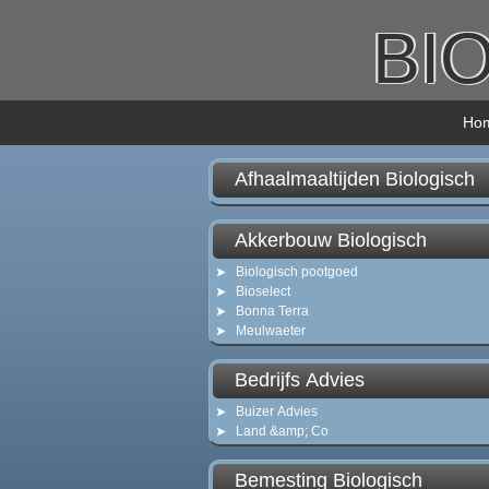
BI
Ho
Afhaalmaaltijden Biologisch
Akkerbouw Biologisch
Biologisch pootgoed
Bioselect
Bonna Terra
Meulwaeter
Bedrijfs Advies
Buizer Advies
Land &amp; Co
Bemesting Biologisch