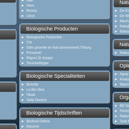
Hak
Nat
Hero
Remia
De K
Unox
De W
Mach
Natud
Biologische Producten
Natuu
Biologische Producten
Chi
Nat
Odin groente en fruit abonnement Tilburg
Provamel
Natuu
Rigoni Di Asiago
Terschellinger
Opl
Agrar
Biologische Specialiteiten
Kraay
Bonvita
Warm
La Bio Idea
Okaki
Orga
Salty Greens
BD Ve
Ferie
Biologische Tijdschriften
Natur
Biofood Online
Task 
Ekozine