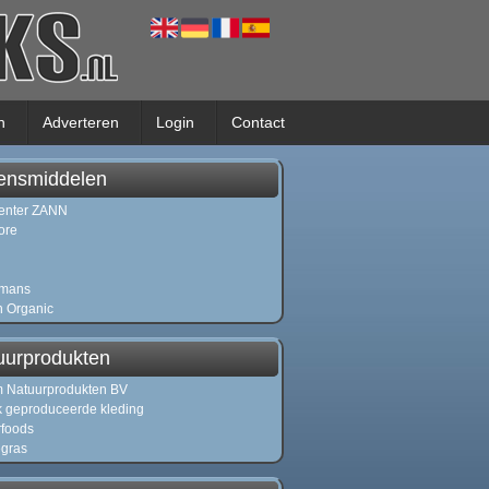
n
Adverteren
Login
Contact
ensmiddelen
enter ZANN
ore
emans
n Organic
uurprodukten
 Natuurprodukten BV
jk geproduceerde kleding
foods
gras