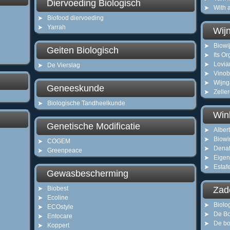
Diervoeding Biologisch
With 
Biofood diervoeding
Yarrah
Wijn
Biowi
Geiten Biologisch
Its Or
Lovia
De Vierslag
Vinob
Wijng
Geneeskunde
Zelle
Biologische Tandheelkunde
Win
Genetische Modificatie
Albert
Biowi
COGEM
Denat
Greenpeace
Eigen 
Estafe
Gewasbescherming
Biobest
Zad
Ecoline
Biolo
ECOstyle
De Bo
Entocare
De bo
Koppert