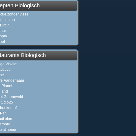
epten Biologisch
cue zonder vlees
recepten
Bird.nl
laar
opia
hef
taurants Biologisch
ge Visvliet
adcuyp
 be
afe Aangenaam
 Planet
nland
el Groeneveld
tudio25
beekerhof
 Pan
uit eten
eroord
e at home