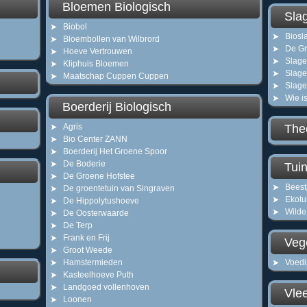
Bloemen Biologisch
Slag
Biobol
Biosl
Bloembollen van Wilbrord
De G
Hoeve Vertrouwen
Slage
Kliphuis Bloemen
Slage
Maatschap Cuppen Cuppen
Slage
Wie is
Boerderij Biologisch
Agris
The
Bio Center ZANN
Boerderij Het Groene Spoor
De Boderie
Tuin
De Groene Hofstee
Beest
De groentetuin van Singraven
Ekotu
De Hippolytushoeve
Wilde
De Oosterwaarde
De Terp
Frank en Frij
Veg
Groot Weede
Hamstermieden
Voed
Kasteelhoeve Puth
Landgoed vollenhoven
Vle
Loonen